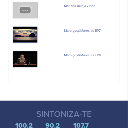
Mariana Arroja - Pico
Maroiços&Maresias EP7
Maroiços&Maresias EP6
SINTONIZA-TE
100.2
90.2
107.7