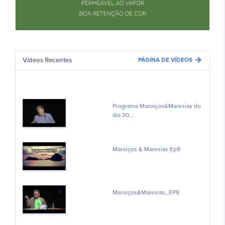
arrow_forward
Vídeos Recentes
PÁGINA DE VÍDEOS
Programa Maroiços&Maresias do
dia 30...
Maroiços & Maresias Ep9
Maroiços&Maresias_EP8